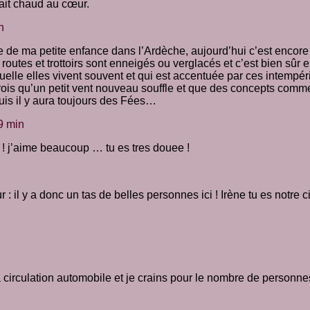
fait chaud au cœur.
n
e de ma petite enfance dans l’Ardèche, aujourd’hui c’est encore 
tes et trottoirs sont enneigés ou verglacés et c’est bien sûr e
elle elles vivent souvent et qui est accentuée par ces intempérie
is qu’un petit vent nouveau souffle et que des concepts comme 
uis il y aura toujours des Fées…
9 min
i ! j’aime beaucoup … tu es tres douee !
: il y a donc un tas de belles personnes ici ! Irène tu es notre ci
a circulation automobile et je crains pour le nombre de personnes