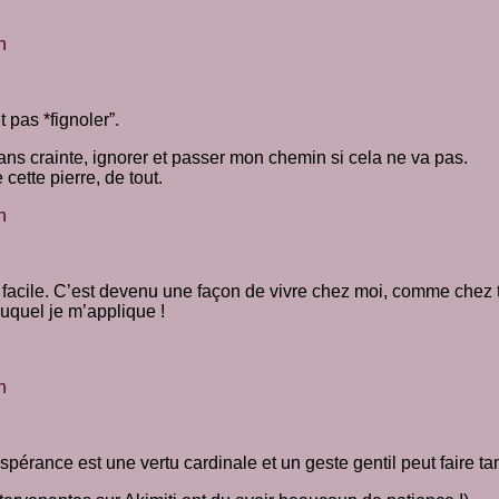
n
 pas *fignoler”.
sans crainte, ignorer et passer mon chemin si cela ne va pas.
cette pierre, de tout.
n
 facile. C’est devenu une façon de vivre chez moi, comme chez t
auquel je m’applique !
n
espérance est une vertu cardinale et un geste gentil peut faire ta