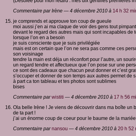
(Désolée pour mon retard : mes dix gentilles premières in
Commentaire par Irène — 4 décembre 2010 à
14 h 32 mi
je comprends et approuve ton coup de gueule
moi aussi j’en ai ma claque de voir des gens tout pimpant
devant le regard des autres mais qui sont incapables de t
lorsque l’on en a besoin
je suis consciente que je suis privilégiée
mais est on certain que l’on ne sera pas comme ces pe
son voisinage
tendre la main est déja un réconfort pour l’autre, un sourir
un regard tendre et affectueux que l’on pose sur une per
ce sont des cadeaux que chacun peut donner et c’est grat
s’occuper et donner de son temps aux autres permet de s
à part ca ton tableau et tes photos sont sublimes
bises
Commentaire par
wistiti
— 4 décembre 2010 à
17 h 56 m
Ola belle Irène ! Je viens de découvrir dans ma boîte un b
de ta part !
j’ai un énorme coup de coeur pour le baume de la mariée
Commentaire par
nansou
— 4 décembre 2010 à
20 h 52