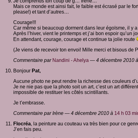
Je comprends ton coup de g… Irène…
Mais ce monde est ainsi fait, le faible est écrasé par le fo
please!) et tant d’autres…
Courage!!!
Car même si beaucoup dorment dans leur égoïsme, il y a
Après l’hiver, vient le printemps et j’ai bon espoir qu’un 
En attendant, courage, courage et continue ta jolie route
(Je viens de recevoir ton envoi! Mille merci et bisous de P
Commentaire par
Nandini - Ahelya
— 4 décembre 2010 
Bonjour
Pat,
Aucune photo ne peut rendre la richesse des couleurs d’un 
Je ne nie pas que la photo soit un art, c’est un art différ
impossible de restituer les côtés scintillants.
Je t’embrasse.
Commentaire par Irène — 4 décembre 2010 à
14 h 03 mi
Flocréa
, la peinture au couteau va très bien pour ce genr
J’en fais peu.