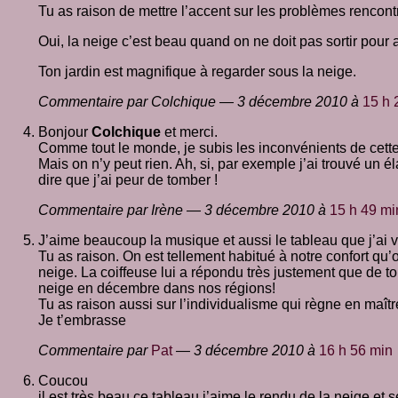
Tu as raison de mettre l’accent sur les problèmes rencont
Oui, la neige c’est beau quand on ne doit pas sortir pour a
Ton jardin est magnifique à regarder sous la neige.
Commentaire par Colchique — 3 décembre 2010 à
15 h 
Bonjour
Colchique
et merci.
Comme tout le monde, je subis les inconvénients de cette 
Mais on n’y peut rien. Ah, si, par exemple j’ai trouvé un é
dire que j’ai peur de tomber !
Commentaire par Irène — 3 décembre 2010 à
15 h 49 mi
J’aime beaucoup la musique et aussi le tableau que j’ai vu 
Tu as raison. On est tellement habitué à notre confort qu’
neige. La coiffeuse lui a répondu très justement que de to
neige en décembre dans nos régions!
Tu as raison aussi sur l’individualisme qui règne en maît
Je t’embrasse
Commentaire par
Pat
— 3 décembre 2010 à
16 h 56 min
Coucou
il est très beau ce tableau j’aime le rendu de la neige et 