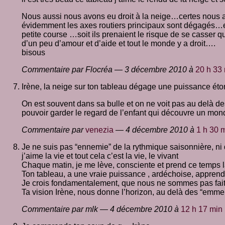
Nous aussi nous avons eu droit à la neige…certes nous 
évidemment les axes routiers principaux sont dégagés…et 
petite course …soit ils prenaient le risque de se casser 
d’un peu d’amour et d’aide et tout le monde y a droit….
bisous
Commentaire par Flocréa — 3 décembre 2010 à
20 h 33
Irène, la neige sur ton tableau dégage une puissance étonn
On est souvent dans sa bulle et on ne voit pas au delà de
pouvoir garder le regard de l’enfant qui découvre un mon
Commentaire par
venezia
— 4 décembre 2010 à
1 h 30 
Je ne suis pas “ennemie” de la rythmique saisonnière, ni d
j’aime la vie et tout cela c’est la vie, le vivant
Chaque matin, je me lève, consciente et prend ce temps 
Ton tableau, a une vraie puissance , ardéchoise, apprendr
Je crois fondamentalement, que nous ne sommes pas fait 
Ta vision Irène, nous donne l’horizon, au delà des “emm
Commentaire par mlk — 4 décembre 2010 à
12 h 17 min