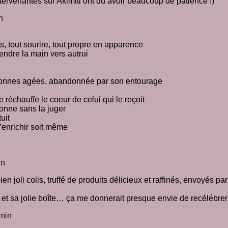
tervenantes sur Akimiti ont du avoir beaucoup de patience !)
n
s, tout sourire, tout propre en apparence
endre la main vers autrui
rsonnes agées, abandonnée par son entourage
e réchauffe le coeur de celui qui le reçoit
sonne sans la juger
uit
’enrichir soit même
in
ien joli colis, truffé de produits délicieux et raffinés, envoyé
 et sa jolie boîte… ça me donnerait presque envie de recélébre
 min