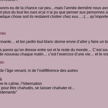
avons eu de la chance car peu…mais l’année dernière nous avon
plus du tout les rues et je n’ai pu que penser aux personnes ag
quelque chose soit ils restaient cloitrer chez eux….:(… qu’impor
 min
ante… et ton jardin tout blanc donne envie d’aller y faire un to
s parois qu’on dresse entre soi et le reste du monde… C’est souv
de nouveau chaque matin… c’est l’exercice d’une vie… et le vra
min
e l’âge venant, ni de l’indifférence des autres
là
e le calme, l’hibernation
pour être chahutés, se laisser chahuter et…
erdements”