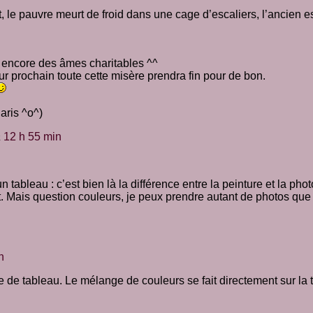
rt, le pauvre meurt de froid dans une cage d’escaliers, l’ancien es
 encore des âmes charitables ^^
jour prochain toute cette misère prendra fin pour de bon.
aris ^o^)
à
12 h 55 min
tableau : c’est bien là la différence entre la peinture et la pho
ent. Mais question couleurs, je peux prendre autant de photos que
n
e de tableau. Le mélange de couleurs se fait directement sur la to