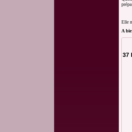
prépar
Elle n
A bie
37