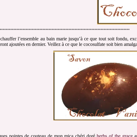
*************************************************************************************
 chauffer l’ensemble au bain marie jusqu’à ce que tout soit fondu, ex
eront ajoutées en dernier. Veillez à ce que le cocosulfate soit bien amal
ues pointes de couteau de mon mica chéri doré
herbs of the grace
au