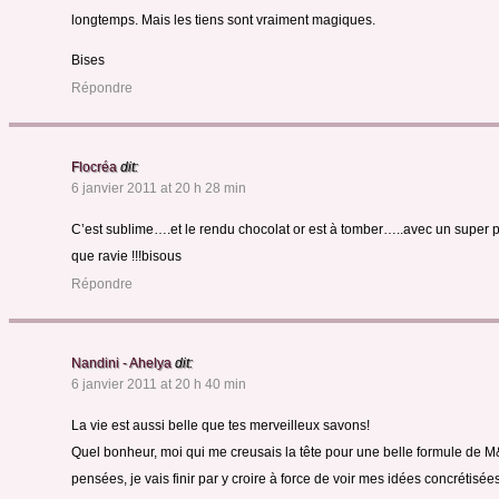
longtemps. Mais les tiens sont vraiment magiques.
Bises
Répondre
Flocréa
dit:
6 janvier 2011 at 20 h 28 min
C’est sublime….et le rendu chocolat or est à tomber…..avec un super p
que ravie !!!bisous
Répondre
Nandini - Ahelya
dit:
6 janvier 2011 at 20 h 40 min
La vie est aussi belle que tes merveilleux savons!
Quel bonheur, moi qui me creusais la tête pour une belle formule de M&
pensées, je vais finir par y croire à force de voir mes idées concrétisées