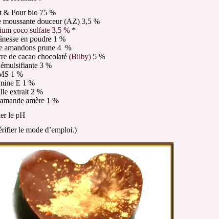
t & Pour bio 75 %
e moussante douceur (AZ) 3,5 %
ium coco sulfate 3,5 %
*
 ânesse en poudre 1 %
le amandons prune 4 %
rre de cacao chocolaté
(Bilby)
5 %
 émulsifiante 3 %
MS 1 %
amine E 1 %
lle extrait 2 %
amande amère 1 %
ier le pH
vérifier le mode d’emploi.)