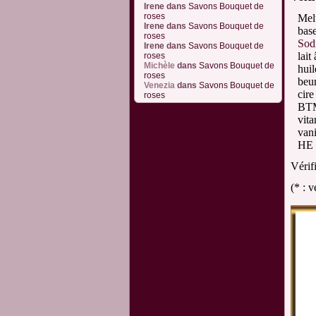
Irene
dans
Savons Bouquet de
roses
Mel
Irene
dans
Savons Bouquet de
bas
roses
Sod
Irene
dans
Savons Bouquet de
lait
roses
Michèle
dans
Savons Bouquet de
hui
roses
beu
Venezia
dans
Savons Bouquet de
cire
roses
BT
vit
vani
HE 
Vérif
(* : 