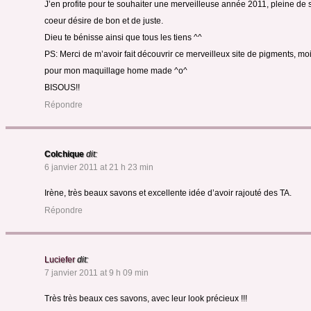
J’en profite pour te souhaiter une merveilleuse année 2011, pleine de s
coeur désire de bon et de juste.
Dieu te bénisse ainsi que tous les tiens ^^
PS: Merci de m’avoir fait découvrir ce merveilleux site de pigments, mo
pour mon maquillage home made ^o^
BISOUS!!
Répondre
Colchique
dit:
6 janvier 2011 at 21 h 23 min
Irène, très beaux savons et excellente idée d’avoir rajouté des TA.
Répondre
Luciefer
dit:
7 janvier 2011 at 9 h 09 min
Très très beaux ces savons, avec leur look précieux !!!