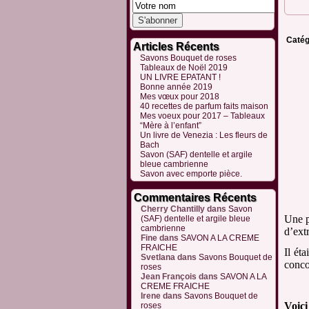
Catég
Articles Récents
Savons Bouquet de roses
Tableaux de Noël 2019
UN LIVRE EPATANT !
Bonne année 2019
Mes vœux pour 2018
40 recettes de parfum faits maison
Mes voeux pour 2017 – Tableaux
“Mère à l’enfant”
Un livre de Venezia : Les fleurs de
Bach
Savon (SAF) dentelle et argile
bleue cambrienne
Savon avec emporte pièce.
Commentaires Récents
Cherry Chantilly
dans
Savon
Une p
(SAF) dentelle et argile bleue
cambrienne
d’extr
Fine
dans
SAVON A LA CREME
FRAICHE
Il ét
Svetlana
dans
Savons Bouquet de
conco
roses
Jean François
dans
SAVON A LA
CREME FRAICHE
Irene
dans
Savons Bouquet de
Voici
roses