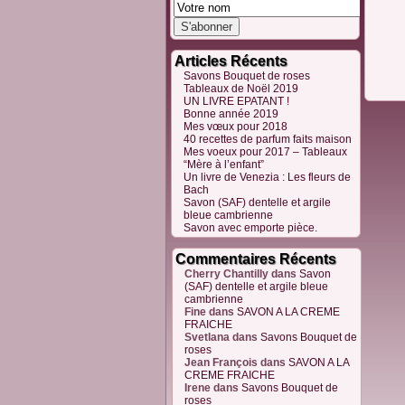
Articles Récents
Savons Bouquet de roses
Tableaux de Noël 2019
UN LIVRE EPATANT !
Bonne année 2019
Mes vœux pour 2018
40 recettes de parfum faits maison
Mes voeux pour 2017 – Tableaux
“Mère à l’enfant”
Un livre de Venezia : Les fleurs de
Bach
Savon (SAF) dentelle et argile
bleue cambrienne
Savon avec emporte pièce.
Commentaires Récents
Cherry Chantilly
dans
Savon
(SAF) dentelle et argile bleue
cambrienne
Fine
dans
SAVON A LA CREME
FRAICHE
Svetlana
dans
Savons Bouquet de
roses
Jean François
dans
SAVON A LA
CREME FRAICHE
Irene
dans
Savons Bouquet de
roses