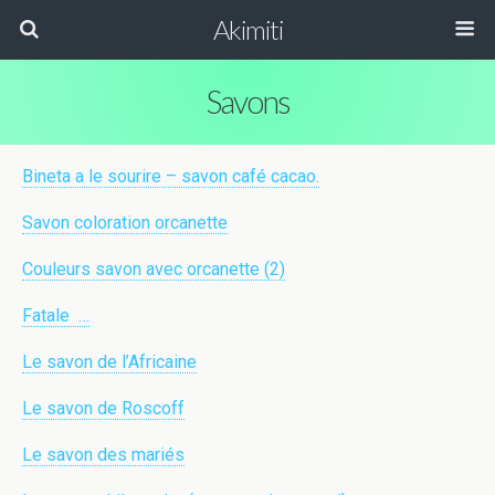
Akimiti
Savons
Bineta a le sourire – savon café cacao.
Savon coloration orcanette
Couleurs savon avec orcanette (2)
Fatale
…
Le savon de l’Africaine
Le savon de Roscoff
Le savon des mariés