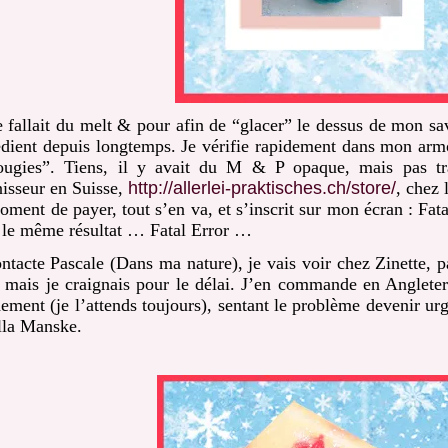
e fallait du melt & pour afin de “glacer” le dessus de mon sav
édient depuis longtemps. Je vérifie rapidement dans mon arm
ougies”. Tiens, il y avait du M & P opaque, mais pas t
nisseur en Suisse,
http://allerlei-praktisches.ch/store/
, chez
oment de payer, tout s’en va, et s’inscrit sur mon écran : Fata
 le même résultat … Fatal Error …
ontacte Pascale (Dans ma nature), je vais voir chez Zinette, 
t mais je craignais pour le délai. J’en commande en Angleter
dement (je l’attends toujours), sentant le problème devenir ur
lla Manske.