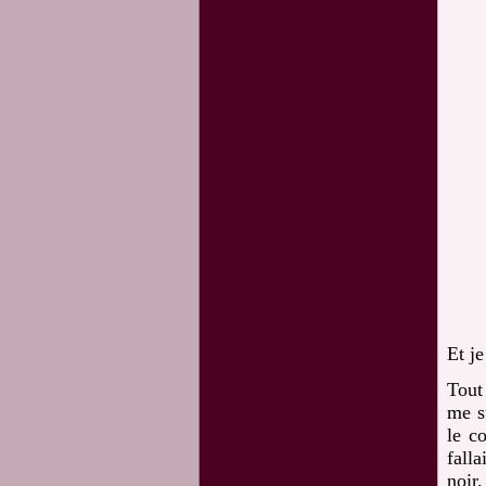
Et j
Tout
me s
le c
fall
noir