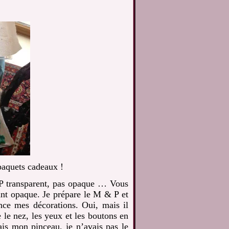
paquets cadeaux !
P transparent, pas opaque … Vous
ant opaque. Je prépare le M & P et
nce mes décorations. Oui, mais il
 le nez, les yeux et les boutons en
is mon pinceau, je n’avais pas le