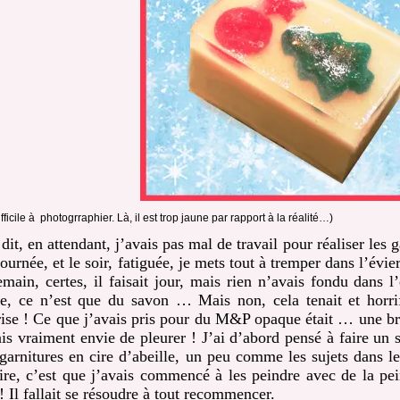
ifficile à photogrraphier. Là, il est trop jaune par rapport à la réalité…)
dit, en attendant, j’avais pas mal de travail pour réaliser les 
ournée, et le soir, fatiguée, je mets tout à tremper dans l’évie
emain, certes, il faisait jour, mais rien n’avais fondu dans l’
le, ce n’est que du savon … Mais non, cela tenait et horr
ise ! Ce que j’avais pris pour du M&P opaque était … une bri
ais vraiment envie de pleurer ! J’ai d’abord pensé à faire u
garnitures en cire d’abeille, un peu comme les sujets dans le
ire, c’est que j’avais commencé à les peindre avec de la pei
! Il fallait se résoudre à tout recommencer.