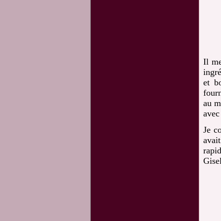
Il m
ingr
et b
four
au m
avec
Je c
avai
rapi
Gise