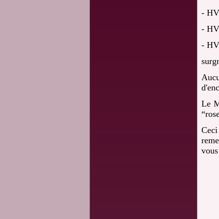
- HV
- HV
- HV
surg
Aucu
d'en
Le M
“rose
Ceci 
reme
vous