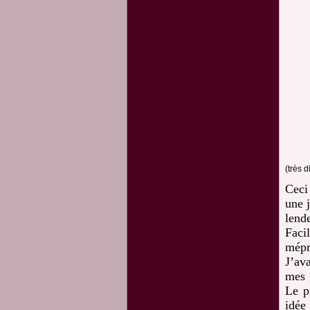
(très d
Ceci 
une j
lend
Faci
mépr
J’av
mes 
Le p
idée 