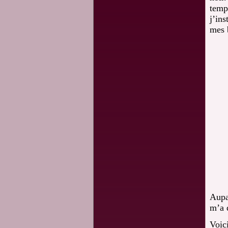
temp
j’in
mes 
Aupa
m’a 
Voici