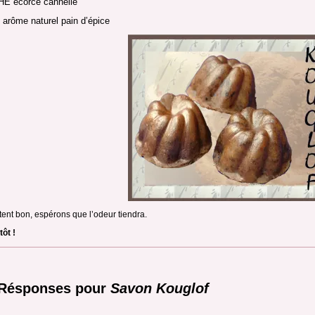
 HE écorce cannelle
 arôme naturel pain d’épice
ntent bon, espérons que l’odeur tiendra.
tôt !
 Résponses pour
Savon Kouglof