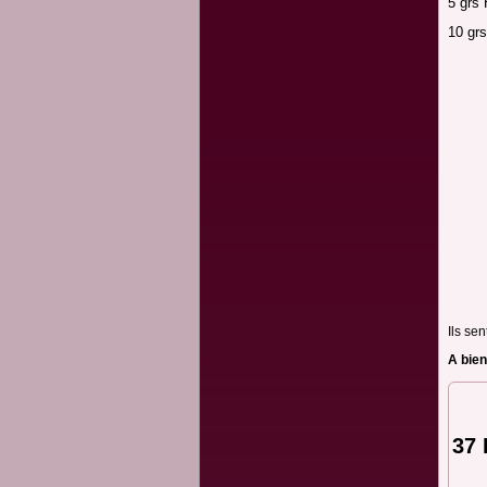
5 grs
10 grs
Ils se
A bien
37