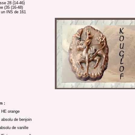
se 28 (14-46)
e (35 (16-48)
 un INS de 161
m :
s HE orange
 absolu de benjoin
absolu de vanille