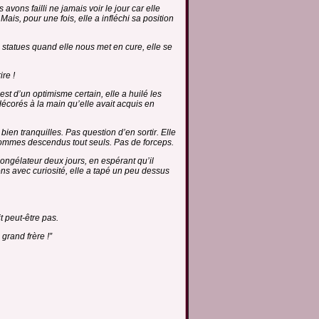
ns failli ne jamais voir le jour car elle
is, pour une fois, elle a infléchi sa position
statues quand elle nous met en cure, elle se
re !
t d’un optimisme certain, elle a huilé les
 décorés à la main qu’elle avait acquis en
bien tranquilles. Pas question d’en sortir. Elle
ommes descendus tout seuls. Pas de forceps.
u congélateur deux jours, en espérant qu’il
ions avec curiosité, elle a tapé un peu dessus
t peut-être pas.
grand frère !”