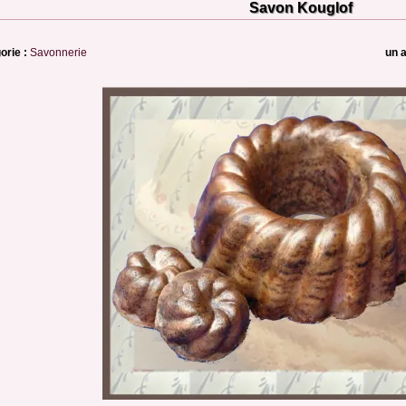
Savon Kouglof
orie :
Savonnerie
un a