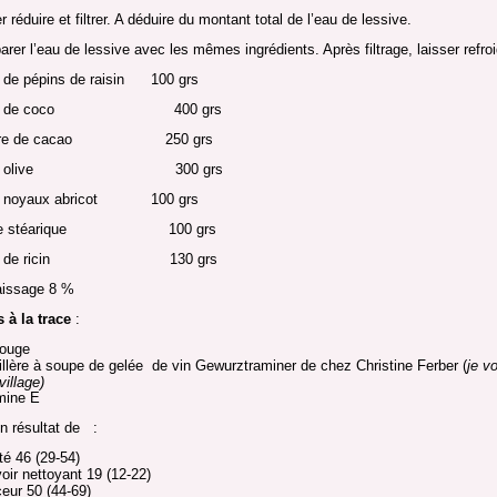
r réduire et filtrer. A déduire du montant total de l’eau de lessive.
arer l’eau de lessive avec les mêmes ingrédients. Après filtrage, laisser refroid
le de pépins de raisin 100 grs
uile de coco 400 grs
eurre de cacao 250 grs
uile olive 300 grs
le noyaux abricot 100 grs
cide stéarique 100 grs
uile de ricin 130 grs
aissage 8 %
 à la trace
:
rouge
illère à soupe de gelée de vin Gewurztraminer de chez Christine Ferber (
je vo
village)
mine E
n résultat de :
té 46 (29-54)
oir nettoyant 19 (12-22)
eur 50 (44-69)