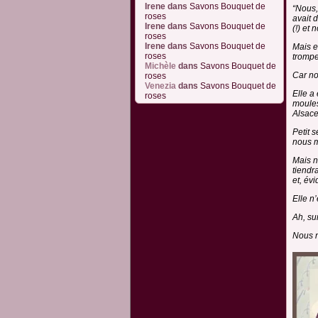
Irene
dans
Savons Bouquet de
“Nous,
roses
avait 
Irene
dans
Savons Bouquet de
(!) et 
roses
Irene
dans
Savons Bouquet de
Mais e
roses
trompe.
Michèle
dans
Savons Bouquet de
Car no
roses
Venezia
dans
Savons Bouquet de
Elle a
roses
moules
Alsace
Petit 
nous m
Mais no
tiendr
et, év
Elle n’
Ah, su
Nous n