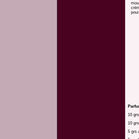
mous
crèm
pour
Parfu
10 gr
10 grs
5 grs 