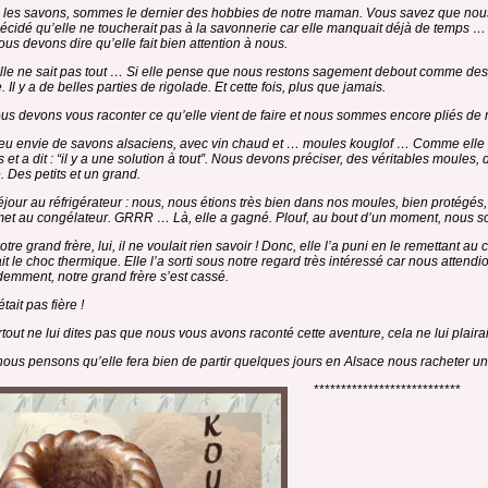
 les savons, sommes le dernier des hobbies de notre maman. Vous savez que nous avo
décidé qu’elle ne toucherait pas à la savonnerie car elle manquait déjà de temps … Ma
nous devons dire qu’elle fait bien attention à nous.
lle ne sait pas tout … Si elle pense que nous restons sagement debout comme des 
 Il y a de belles parties de rigolade. Et cette fois, plus que jamais.
us devons vous raconter ce qu’elle vient de faire et nous sommes encore pliés de ri
 eu envie de savons alsaciens, avec vin chaud et … moules kouglof … Comme elle es
 et a dit : “il y a une solution à tout”. Nous devons préciser, des véritables moules,
. Des petits et un grand.
séjour au réfrigérateur : nous, nous étions très bien dans nos moules, bien protégés, 
et au congélateur. GRRR … Là, elle a gagné. Plouf, au bout d’un moment, nous s
tre grand frère, lui, il ne voulait rien savoir ! Donc, elle l’a puni en le remettant a
ait le choc thermique. Elle l’a sorti sous notre regard très intéressé car nous attend
idemment, notre grand frère s’est cassé.
était pas fière !
rtout ne lui dites pas que nous vous avons raconté cette aventure, cela ne lui plairai
ous pensons qu’elle fera bien de partir quelques jours en Alsace nous racheter un 
***************************