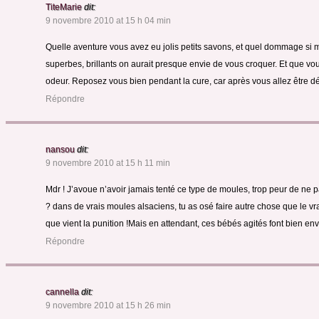
TiteMarie
dit:
9 novembre 2010 at 15 h 04 min
Quelle aventure vous avez eu jolis petits savons, et quel dommage si 
superbes, brillants on aurait presque envie de vous croquer. Et que vo
odeur. Reposez vous bien pendant la cure, car après vous allez être d
Répondre
nansou
dit:
9 novembre 2010 at 15 h 11 min
Mdr ! J’avoue n’avoir jamais tenté ce type de moules, trop peur de ne 
? dans de vrais moules alsaciens, tu as osé faire autre chose que le vr
que vient la punition !Mais en attendant, ces bébés agités font bien envi
Répondre
cannella
dit:
9 novembre 2010 at 15 h 26 min