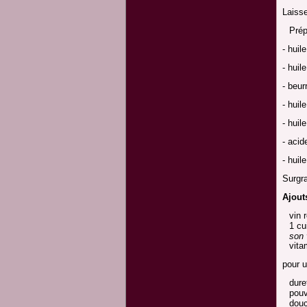
Laisse
Prép
- hui
- h
- b
- h
- hui
- a
- h
Surgr
Ajouts
vin 
1 cu
son 
vita
pour u
dure
pouv
douc