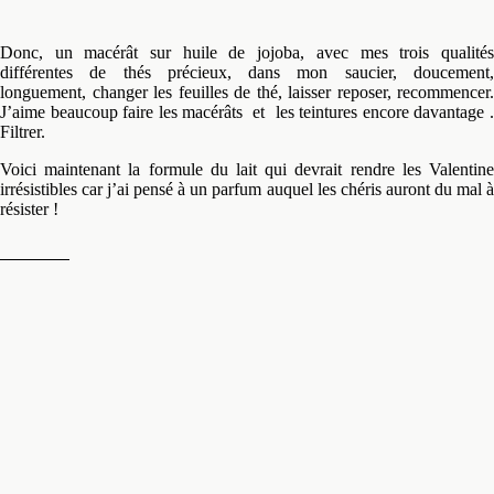
leur parfum, malgré une jeunesse aussi certaine qu’éblouissante.
C’est un lait, bien agréable, réussi mais il n’était pas prévu qu’il soit
vraiment un lait …
Disons que je voyais ce produit plus épais. Cependant, à l’usage, il me
plaît vraiment beaucoup et la
texture me fait penser à celle du “
lai
resplendissant
” dont je ne me lasse pas.
Léger mais on sent qu’il “tient” bien et ce P3R est vraiment le roi pour
l’hydratation.
J’ai commencé par un macérât sur huile de jojoba réalisé avec trois thés
blancs. Ils m’ont été offerts par une amie qui parcourt le monde et
sélectionne les thés pour de grandes maisons.