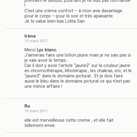
prennent le dessus, pourtant je ne suis pas normande
!
C’est une crème confort – à mon avis davantage
pour le corps – pour le soir et très apaisante.
Je te salue bien bas Lolita San
Irène
15 mars 2011
Merci
Lys blanc.
J’aimerais faire une lotion jaune mais je ne sais pas si
je vais avoir le temps ..
Car il doit y avoir l’article “jaune2″ sur la couleur jaune
en chromothérapie, lithotérapie., les chakras, etc, et le
“jaune3″ dans le domaine pictural… Et je dois faire
aussi le bleu dans le domaine pictural ce qui n’est pas
une mince affaire !
flo
16 mars 2011
elle est merveilleuse cette creme , et elle fait
tellement envie.