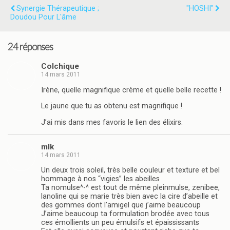
Synergie Thérapeutique ;
"HOSHI"
Doudou Pour L'âme
24 réponses
Colchique
14 mars 2011
Irène, quelle magnifique crème et quelle belle recette !
Le jaune que tu as obtenu est magnifique !
J’ai mis dans mes favoris le lien des élixirs.
mlk
14 mars 2011
Un deux trois soleil, très belle couleur et texture et bel
hommage à nos “vigies” les abeilles
Ta nomulse^-^ est tout de même pleinmulse, zenibee,
lanoline qui se marie très bien avec la cire d’abeille et
des gommes dont l’amigel que j’aime beaucoup
J’aime beaucoup ta formulation brodée avec tous
ces émollients un peu émulsifs et épaississants