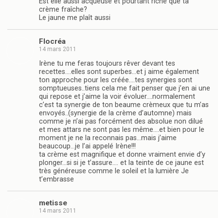
Est elle aussi acqueuse et pourtant riche que ta
crème fraîche?
Le jaune me plaît aussi
Flocréa
14 mars 2011
Irène tu me feras toujours rêver devant tes
recettes….elles sont superbes…et j aime également
ton approche pour les créée….tes synergies sont
somptueuses..tiens cela me fait penser que j’en ai une
qui repose et j’aime la voir évoluer….normalement
c’est ta synergie de ton beaume crèmeux que tu m’as
envoyés..(synergie de la crème d’automne) mais
comme je n’ai pas forcément des absolue non dilué
et mes attars ne sont pas les même….et bien pour le
moment je ne la reconnais pas…mais j’aime
beaucoup…je l’ai appelé Irène!!!
ta crème est magnifique et donne vraiment envie d’y
plonger…si si je t’assure…. et la teinte de ce jaune est
très généreuse comme le soleil et la lumière Je
t’embrasse
metisse
14 mars 2011