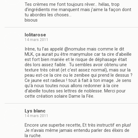
Tes crèmes me font toujours rêver… hélas, trop
d’ingrédients me manquent mais j’aime la façon dont
tu abordes les choses…
bisous
lolitarose
14 mars 2011
Irène, tu l’as appelé @nomulse mais comme le dit
MLK, ça aurait pu être manymulse car ta cire d’abeille
est fort bien mariée et le risque de déphasage était
dès lors assez faible. Tu sembles avoir obtenu une
texture très cérat (et c’est assez normal), mais sur la
peau est-ce la cire ou le zenibee qui prend le dessus ?
Ce jaune est radieux ! tout à fait à ton image. Je sens
qu’à nous toutes nous allons redonner à la cire
d’abeille toutes ses lettres de noblesse. Merci pour
cette création solaire Dame la Fée.
Lys blanc
14 mars 2011
Encore une superbe recette, Et très instructif en plus!
Je n’avais même jamais entendu parler des élixirs de
la ruche.