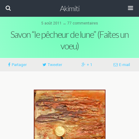
Akimiti
5 août 2011 ↔ 77 commentaires
Savon “le pêcheur de lune” (Faites un
voeu)
Partager
Tweeter
+ 1
E-mail