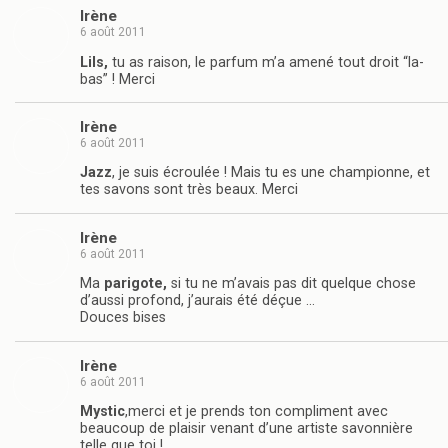
Irène
6 août 2011
Lils,
tu as raison, le parfum m’a amené tout droit “la-
bas” ! Merci
Irène
6 août 2011
Jazz
, je suis écroulée ! Mais tu es une championne, et
tes savons sont très beaux. Merci
Irène
6 août 2011
Ma
parigote,
si tu ne m’avais pas dit quelque chose
d’aussi profond, j’aurais été déçue …
Douces bises
Irène
6 août 2011
Mystic
,merci et je prends ton compliment avec
beaucoup de plaisir venant d’une artiste savonnière
telle que toi !