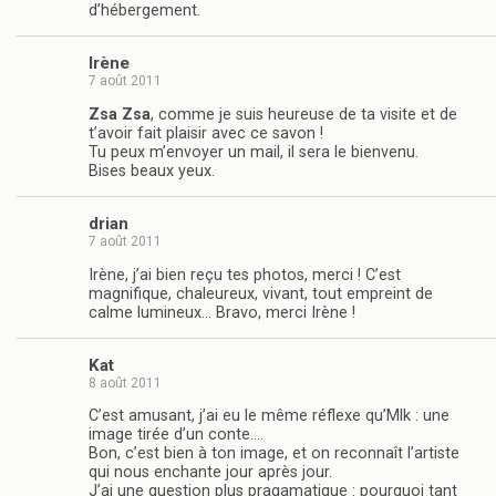
d’hébergement.
Irène
7 août 2011
Zsa Zsa
, comme je suis heureuse de ta visite et de
t’avoir fait plaisir avec ce savon !
Tu peux m’envoyer un mail, il sera le bienvenu.
Bises beaux yeux.
drian
7 août 2011
Irène, j’ai bien reçu tes photos, merci ! C’est
magnifique, chaleureux, vivant, tout empreint de
calme lumineux… Bravo, merci Irène !
Kat
8 août 2011
C’est amusant, j’ai eu le même réflexe qu’Mlk : une
image tirée d’un conte….
Bon, c’est bien à ton image, et on reconnaît l’artiste
qui nous enchante jour après jour.
J’ai une question plus pragamatique : pourquoi tant