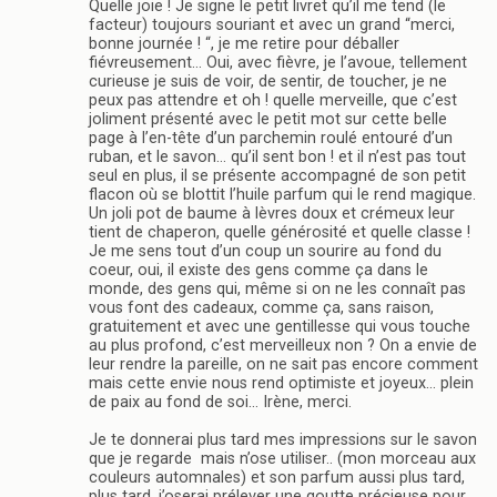
Quelle joie ! Je signe le petit livret qu’il me tend (le
facteur) toujours souriant et avec un grand “merci,
bonne journée ! “, je me retire pour déballer
fiévreusement… Oui, avec fièvre, je l’avoue, tellement
curieuse je suis de voir, de sentir, de toucher, je ne
peux pas attendre et oh ! quelle merveille, que c’est
joliment présenté avec le petit mot sur cette belle
page à l’en-tête d’un parchemin roulé entouré d’un
ruban, et le savon… qu’il sent bon ! et il n’est pas tout
seul en plus, il se présente accompagné de son petit
flacon où se blottit l’huile parfum qui le rend magique.
Un joli pot de baume à lèvres doux et crémeux leur
tient de chaperon, quelle générosité et quelle classe !
Je me sens tout d’un coup un sourire au fond du
coeur, oui, il existe des gens comme ça dans le
monde, des gens qui, même si on ne les connaît pas
vous font des cadeaux, comme ça, sans raison,
gratuitement et avec une gentillesse qui vous touche
au plus profond, c’est merveilleux non ? On a envie de
leur rendre la pareille, on ne sait pas encore comment
mais cette envie nous rend optimiste et joyeux… plein
de paix au fond de soi… Irène, merci.
Je te donnerai plus tard mes impressions sur le savon
que je regarde mais n’ose utiliser.. (mon morceau aux
couleurs automnales) et son parfum aussi plus tard,
plus tard, j’oserai prélever une goutte précieuse pour