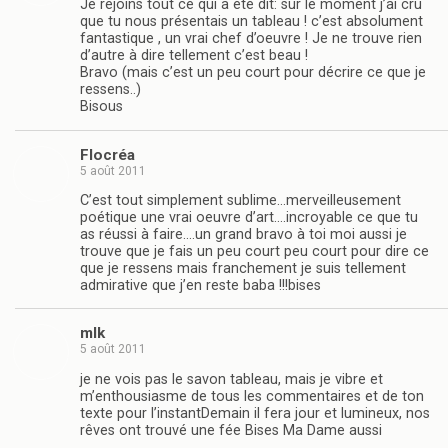
Je rejoins tout ce qui a été dit: sur le moment j’ai cru
que tu nous présentais un tableau ! c’est absolument
fantastique , un vrai chef d’oeuvre ! Je ne trouve rien
d’autre à dire tellement c’est beau !
Bravo (mais c’est un peu court pour décrire ce que je
ressens..)
Bisous
Flocréa
5 août 2011
C’est tout simplement sublime…merveilleusement
poétique une vrai oeuvre d’art….incroyable ce que tu
as réussi à faire….un grand bravo à toi moi aussi je
trouve que je fais un peu court peu court pour dire ce
que je ressens mais franchement je suis tellement
admirative que j’en reste baba !!!bises
mlk
5 août 2011
je ne vois pas le savon tableau, mais je vibre et
m’enthousiasme de tous les commentaires et de ton
texte pour l’instantDemain il fera jour et lumineux, nos
rêves ont trouvé une fée Bises Ma Dame aussi