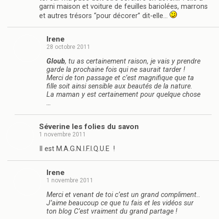
garni maison et voiture de feuilles bariolées, marrons
et autres trésors “pour décorer” dit-elle…
Irene
28 octobre 2011
Gloub
, tu as certainement raison, je vais y prendre
garde la prochaine fois qui ne saurait tarder !
Merci de ton passage et c’est magnifique que ta
fille soit ainsi sensible aux beautés de la nature.
La maman y est certainement pour quelque chose
…
Séverine les folies du savon
1 novembre 2011
Il est M.A.G.N.I.F.I.Q.U.E !
Irene
1 novembre 2011
Merci et venant de toi c’est un grand compliment..
J’aime beaucoup ce que tu fais et les vidéos sur
ton blog C’est vraiment du grand partage !