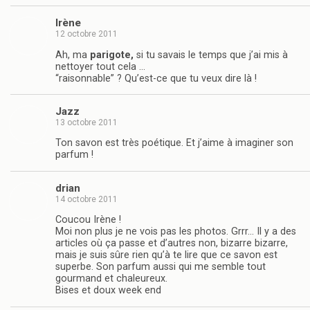
Irène
12 octobre 2011
Ah, ma
parigote,
si tu savais le temps que j’ai mis à
nettoyer tout cela …
“raisonnable” ? Qu’est-ce que tu veux dire là !
Jazz
13 octobre 2011
Ton savon est très poétique. Et j’aime à imaginer son
parfum !
drian
14 octobre 2011
Coucou Irène !
Moi non plus je ne vois pas les photos. Grrr… Il y a des
articles où ça passe et d’autres non, bizarre bizarre,
mais je suis sûre rien qu’à te lire que ce savon est
superbe. Son parfum aussi qui me semble tout
gourmand et chaleureux.
Bises et doux week end