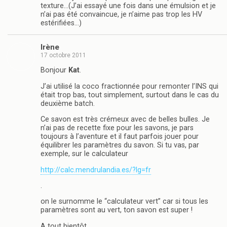
texture…(J’ai essayé une fois dans une émulsion et je
n’ai pas été convaincue, je n’aime pas trop les HV
estérifiées…)
Irène
17 octobre 2011
Bonjour
Kat
.
J’ai utilisé la coco fractionnée pour remonter l’INS qui
était trop bas, tout simplement, surtout dans le cas du
deuxième batch.
Ce savon est très crémeux avec de belles bulles. Je
n’ai pas de recette fixe pour les savons, je pars
toujours à l’aventure et il faut parfois jouer pour
équilibrer les paramètres du savon. Si tu vas, par
exemple, sur le calculateur
http://calc.mendrulandia.es/?lg=fr
.
on le surnomme le “calculateur vert” car si tous les
paramètres sont au vert, ton savon est super !
A tout bientôt ..