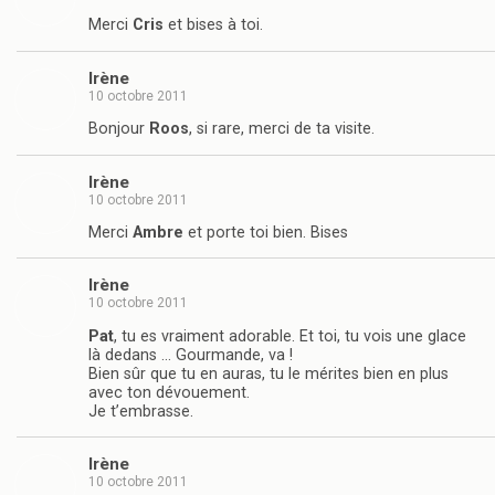
Merci
Cris
et bises à toi.
Irène
10 octobre 2011
Bonjour
Roos
, si rare, merci de ta visite.
Irène
10 octobre 2011
Merci
Ambre
et porte toi bien. Bises
Irène
10 octobre 2011
Pat
, tu es vraiment adorable. Et toi, tu vois une glace
là dedans … Gourmande, va !
Bien sûr que tu en auras, tu le mérites bien en plus
avec ton dévouement.
Je t’embrasse.
Irène
10 octobre 2011