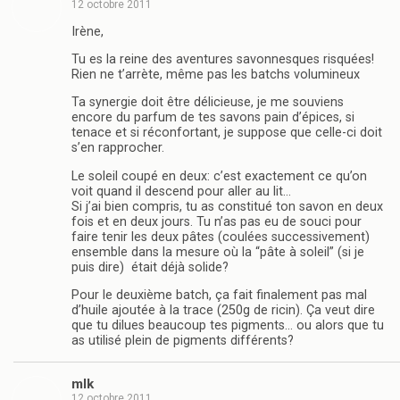
12 octobre 2011
Irène,
Tu es la reine des aventures savonnesques risquées!
Rien ne t’arrète, même pas les batchs volumineux
Ta synergie doit être délicieuse, je me souviens
encore du parfum de tes savons pain d’épices, si
tenace et si réconfortant, je suppose que celle-ci doit
s’en rapprocher.
Le soleil coupé en deux: c’est exactement ce qu’on
voit quand il descend pour aller au lit…
Si j’ai bien compris, tu as constitué ton savon en deux
fois et en deux jours. Tu n’as pas eu de souci pour
faire tenir les deux pâtes (coulées successivement)
ensemble dans la mesure où la “pâte à soleil” (si je
puis dire) était déjà solide?
Pour le deuxième batch, ça fait finalement pas mal
d’huile ajoutée à la trace (250g de ricin). Ça veut dire
que tu dilues beaucoup tes pigments… ou alors que tu
as utilisé plein de pigments différents?
mlk
12 octobre 2011