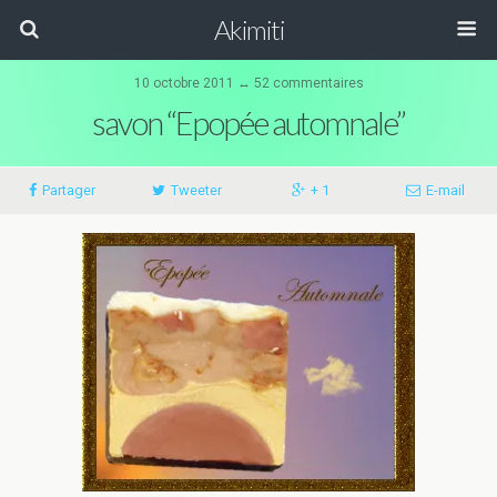
Akimiti
10 octobre 2011 ↔ 52 commentaires
savon “Epopée automnale”
Partager
Tweeter
+ 1
E-mail