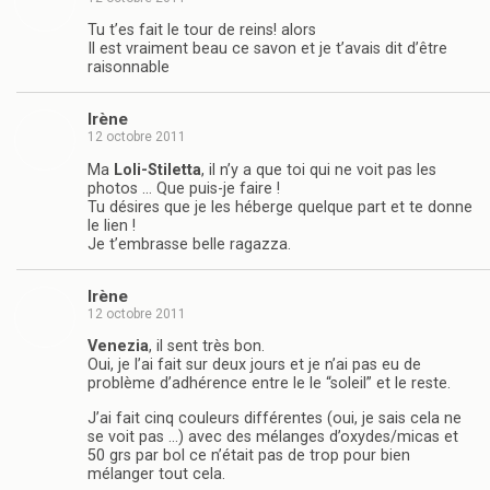
Tu t’es fait le tour de reins! alors
Il est vraiment beau ce savon et je t’avais dit d’être
raisonnable
Irène
12 octobre 2011
Ma
Loli-Stiletta
, il n’y a que toi qui ne voit pas les
photos … Que puis-je faire !
Tu désires que je les héberge quelque part et te donne
le lien !
Je t’embrasse belle ragazza.
Irène
12 octobre 2011
Venezia
, il sent très bon.
Oui, je l’ai fait sur deux jours et je n’ai pas eu de
problème d’adhérence entre le le “soleil” et le reste.
J’ai fait cinq couleurs différentes (oui, je sais cela ne
se voit pas …) avec des mélanges d’oxydes/micas et
50 grs par bol ce n’était pas de trop pour bien
mélanger tout cela.