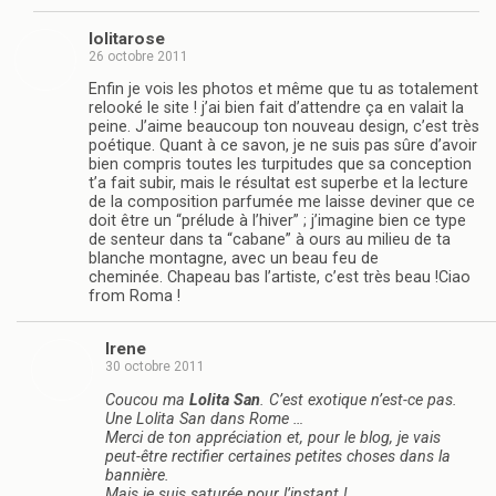
lolitarose
26 octobre 2011
Enfin je vois les photos et même que tu as totalement
relooké le site ! j’ai bien fait d’attendre ça en valait la
peine. J’aime beaucoup ton nouveau design, c’est très
poétique. Quant à ce savon, je ne suis pas sûre d’avoir
bien compris toutes les turpitudes que sa conception
t’a fait subir, mais le résultat est superbe et la lecture
de la composition parfumée me laisse deviner que ce
doit être un “prélude à l’hiver” ; j’imagine bien ce type
de senteur dans ta “cabane” à ours au milieu de ta
blanche montagne, avec un beau feu de
cheminée. Chapeau bas l’artiste, c’est très beau !Ciao
from Roma !
Irene
30 octobre 2011
Coucou ma
Lolita San
. C’est exotique n’est-ce pas.
Une Lolita San dans Rome …
Merci de ton appréciation et, pour le blog, je vais
peut-être rectifier certaines petites choses dans la
bannière.
Mais je suis saturée pour l’instant !