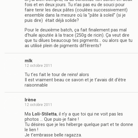
fois et en deux jours. Tu n’as pas eu de souci pour
faire tenir les deux pâtes (coulées successivement)
ensemble dans la mesure où la “pâte à soleil” (si je
puis dire) était déjà solide?
Pour le deuxième batch, ça fait finalement pas mal
d’huile ajoutée à la trace (250g de ricin). Ça veut dire
que tu dilues beaucoup tes pigments… ou alors que tu
as utilisé plein de pigments différents?
mlk
12 octobre 2011
Tu t’es fait le tour de reins! alors
Il est vraiment beau ce savon et je t’avais dit d’être
raisonnable
Irène
12 octobre 2011
Ma
Loli-Stiletta
, il n’y a que toi qui ne voit pas les
photos … Que puis-je faire !
Tu désires que je les héberge quelque part et te donne
le lien !
Je t’embrasse belle ragazza.