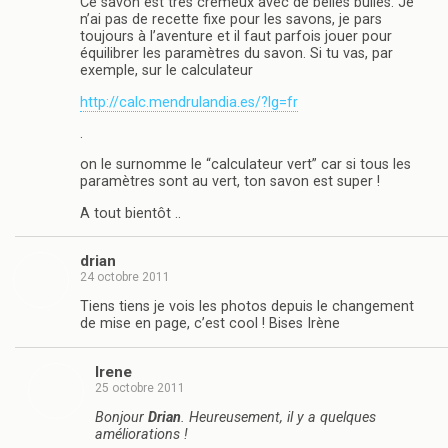
Ce savon est très crémeux avec de belles bulles. Je
n’ai pas de recette fixe pour les savons, je pars
toujours à l’aventure et il faut parfois jouer pour
équilibrer les paramètres du savon. Si tu vas, par
exemple, sur le calculateur
http://calc.mendrulandia.es/?lg=fr
.
on le surnomme le “calculateur vert” car si tous les
paramètres sont au vert, ton savon est super !
A tout bientôt ..
drian
24 octobre 2011
Tiens tiens je vois les photos depuis le changement
de mise en page, c’est cool ! Bises Irène
Irene
25 octobre 2011
Bonjour
Drian
. Heureusement, il y a quelques
améliorations !