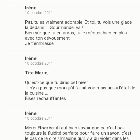
Irène
10 octobre 2011
Pat
, tu es vraiment adorable. Et toi, tu vois une glace
là dedans … Gourmande, va !
Bien sûr que tu en auras, tu le mérites bien en plus
avec ton dévouement.
Je t’embrasse.
Irène
10 octobre 2011
Tite Marie
,
Qu’est-ce que tu diras cet hiver …
Il n’y a pas que moi qu’il fallait voir mais aussi l’état de
la cuisine …
Bises réchauffantes.
Irène
10 octobre 2011
Merci
Flocréa
, il faut bien savoir que ce n’est pas
toujours la fluidité parfaite pour faire un savon, c’est
le cas de le dire ! Imagine qu’il y a du violet dans les