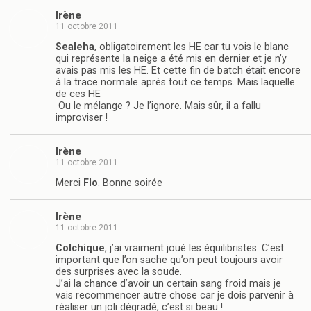
Irène
11 octobre 2011
Sealeha
, obligatoirement les HE car tu vois le blanc
qui représente la neige a été mis en dernier et je n’y
avais pas mis les HE. Et cette fin de batch était encore
à la trace normale après tout ce temps. Mais laquelle
de ces HE
Ou le mélange ? Je l’ignore. Mais sûr, il a fallu
improviser !
Irène
11 octobre 2011
Merci
Flo
. Bonne soirée
Irène
11 octobre 2011
Colchique
, j’ai vraiment joué les équilibristes. C’est
important que l’on sache qu’on peut toujours avoir
des surprises avec la soude.
J’ai la chance d’avoir un certain sang froid mais je
vais recommencer autre chose car je dois parvenir à
réaliser un joli dégradé, c’est si beau !