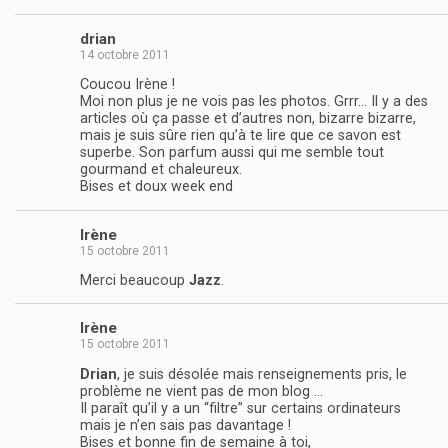
drian
14 octobre 2011
Coucou Irène !
Moi non plus je ne vois pas les photos. Grrr… Il y a des
articles où ça passe et d’autres non, bizarre bizarre,
mais je suis sûre rien qu’à te lire que ce savon est
superbe. Son parfum aussi qui me semble tout
gourmand et chaleureux.
Bises et doux week end
Irène
15 octobre 2011
Merci beaucoup
Jazz
.
Irène
15 octobre 2011
Drian
, je suis désolée mais renseignements pris, le
problème ne vient pas de mon blog …
Il paraît qu’il y a un “filtre” sur certains ordinateurs
mais je n’en sais pas davantage !
Bises et bonne fin de semaine à toi,