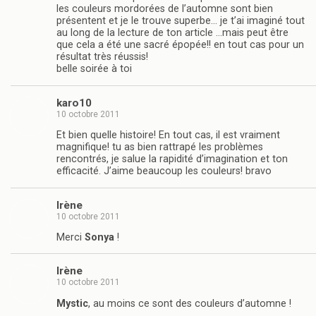
les couleurs mordorées de l’automne sont bien
présentent et je le trouve superbe… je t’ai imaginé tout
au long de la lecture de ton article …mais peut être
que cela a été une sacré épopée!! en tout cas pour un
résultat très réussis!
belle soirée à toi
karo10
10 octobre 2011
Et bien quelle histoire! En tout cas, il est vraiment
magnifique! tu as bien rattrapé les problèmes
rencontrés, je salue la rapidité d’imagination et ton
efficacité. J’aime beaucoup les couleurs! bravo
Irène
10 octobre 2011
Merci
Sonya
!
Irène
10 octobre 2011
Mystic
, au moins ce sont des couleurs d’automne !