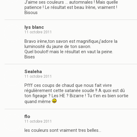
J’aime ses couleurs … automnales ! Mais quelle
patience ! Le résultat est beau Irène, vraiment !
Bisous
lys blanc
11 octobre 2011
Bravo irène,ton savon est magnifique,j’adore la
luminosité du jaune de ton savon.
Quel boulot! mais le résultat en vaut la peine.
Bises
Sealeha
11 octobre 2011
Pfff ces coups de chaud que nous fait vivre
régulièrement cette satanée soude !! A quoi est dû
ton figeage ? Les HE ? Bizarre ! Tu t’en es bien sortie
quand même
flo
11 octobre 2011
les couleurs sont vraiment tres belles…