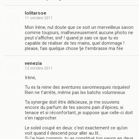
lolitarose
11 octobre 2011
Mon Irène, nul doute que ce soit un merveilleux savon
comme toujours, malheureusement aucune photo ne
peut s’afficher, snif ! quand je sais ce que tu es
capable de réaliser de tes mains, quel dommage !
please, fais quelque chose !je t’embrasse ma fée
venezia
12 octobre 2011
Irène,
Tu es la reine des aventures savonnesques risquées!
Rien ne t’arrète, même pas les batchs volumineux
Ta synergie doit être délicieuse, je me souviens
encore du parfum de tes savons pain d’épices, si
tenace et si réconfortant, je suppose que celle-ci doit
s’en rapprocher.
Le soleil coupé en deux: c’est exactement ce qu’on
voit quand il descend pour aller au lit…
Si j’ai bien compris, tu as constitué ton savon en deux