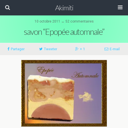
Akimiti
10 octobre 2011 ↔ 52 commentaires
savon “Epopée automnale”
Partager
Tweeter
+ 1
E-mail