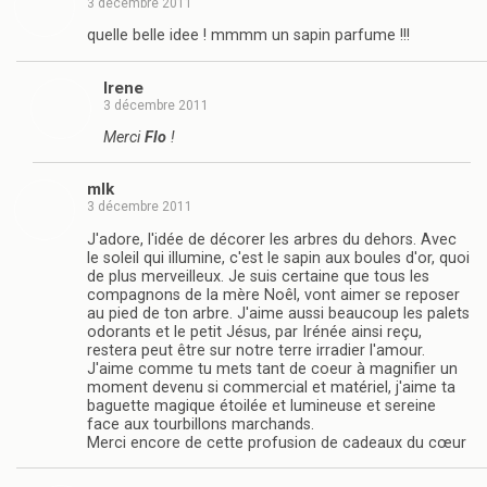
3 décembre 2011
quelle belle idee ! mmmm un sapin parfume !!!
Irene
3 décembre 2011
Merci
Flo
!
mlk
3 décembre 2011
J'adore, l'idée de décorer les arbres du dehors. Avec
le soleil qui illumine, c'est le sapin aux boules d'or, quoi
de plus merveilleux. Je suis certaine que tous les
compagnons de la mère Noêl, vont aimer se reposer
au pied de ton arbre. J'aime aussi beaucoup les palets
odorants et le petit Jésus, par Irénée ainsi reçu,
restera peut être sur notre terre irradier l'amour.
J'aime comme tu mets tant de coeur à magnifier un
moment devenu si commercial et matériel, j'aime ta
baguette magique étoilée et lumineuse et sereine
face aux tourbillons marchands.
Merci encore de cette profusion de cadeaux du cœur