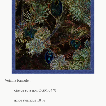
Voici la formule :
cire de soja non OGM 64 %
acide stéarique 10 %