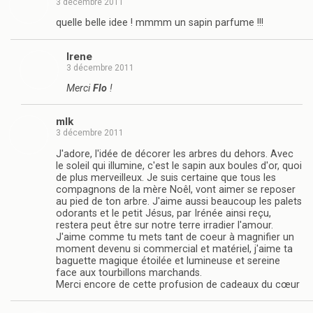
3 décembre 2011
quelle belle idee ! mmmm un sapin parfume !!!
Irene
3 décembre 2011
Merci
Flo
!
mlk
3 décembre 2011
J'adore, l'idée de décorer les arbres du dehors. Avec
le soleil qui illumine, c'est le sapin aux boules d'or, quoi
de plus merveilleux. Je suis certaine que tous les
compagnons de la mère Noêl, vont aimer se reposer
au pied de ton arbre. J'aime aussi beaucoup les palets
odorants et le petit Jésus, par Irénée ainsi reçu,
restera peut être sur notre terre irradier l'amour.
J'aime comme tu mets tant de coeur à magnifier un
moment devenu si commercial et matériel, j'aime ta
baguette magique étoilée et lumineuse et sereine
face aux tourbillons marchands.
Merci encore de cette profusion de cadeaux du cœur