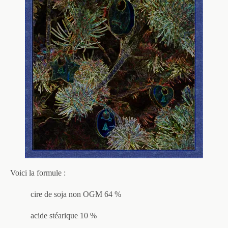
Voici la formule :
cire de soja non OGM 64 %
acide stéarique 10 %